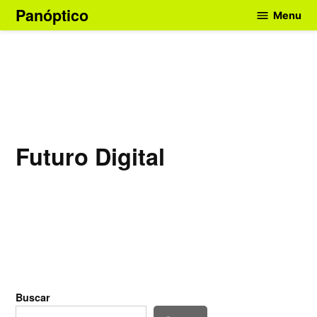
Skip
Panóptico
Menu
to
content
Futuro Digital
Buscar