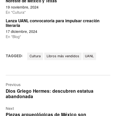
Noreste de México y Texas
19 noviembre, 2024
En "Cultura"
Lanza UANL convocatoria para impulsar creación
literaria
17 diciembre, 2024
En "Blog"
TAGGED:
Cultura
Libros más vendidos
UANL
Navegación
de
Previous
Dios Griego Hermes: descubren estatua
entradas
abandonada
Next
Piezas arqueológicas de México son