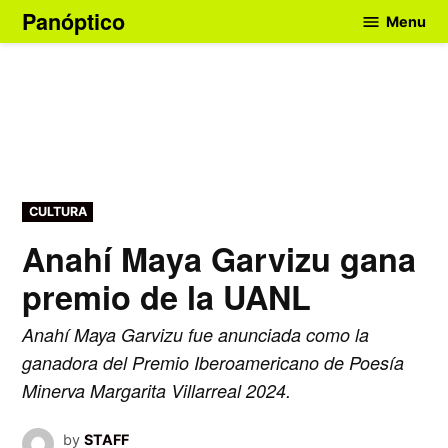
Skip
Panóptico
Menu
to
content
POSTED
CULTURA
IN
Anahí Maya Garvizu gana
premio de la UANL
Anahí Maya Garvizu fue anunciada como la
ganadora del Premio Iberoamericano de Poesía
Minerva Margarita Villarreal 2024.
by
STAFF