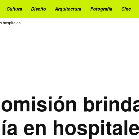
Cultura
Diseño
Arquitectura
Fotografía
Cine
n hospitales
omisión brinda
ía en hospital