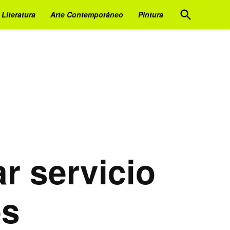
Open
Literatura
Arte Contemporáneo
Pintura
Search
r servicio
es