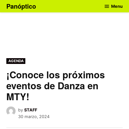
Skip
Panóptico
Menu
to
content
POSTED
AGENDA
IN
¡Conoce los próximos
eventos de Danza en
MTY!
by
STAFF
30 marzo, 2024