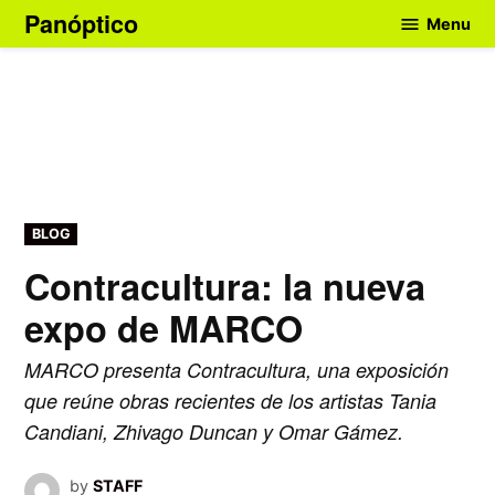
Skip
Panóptico
Menu
to
content
POSTED
BLOG
IN
Contracultura: la nueva
expo de MARCO
MARCO presenta Contracultura, una exposición
que reúne obras recientes de los artistas Tania
Candiani, Zhivago Duncan y Omar Gámez.
by
STAFF