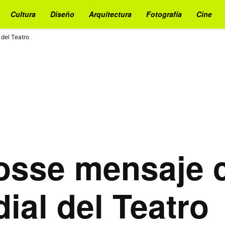
Cultura
Diseño
Arquitectura
Fotografía
Cine
del Teatro
osse mensaje 
ial del Teatro