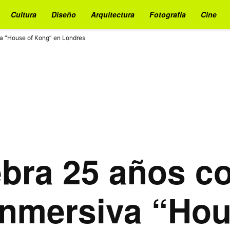
Cultura
Diseño
Arquitectura
Fotografía
Cine
va “House of Kong” en Londres
ebra 25 años c
inmersiva “Ho