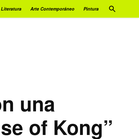
Open
Literatura
Arte Contemporáneo
Pintura
Search
on una
use of Kong”