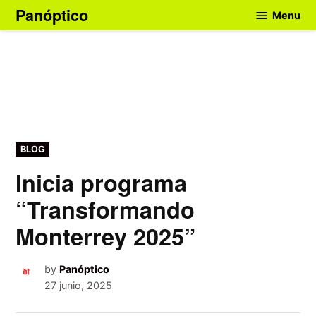
Skip
Panóptico
Menu
to
content
POSTED
BLOG
IN
Inicia programa
“Transformando
Monterrey 2025”
by
Panóptico
27 junio, 2025