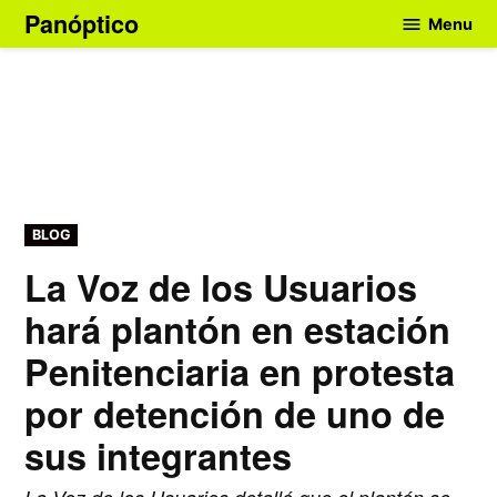
Skip
Panóptico
Menu
to
content
POSTED
BLOG
IN
La Voz de los Usuarios
hará plantón en estación
Penitenciaria en protesta
por detención de uno de
sus integrantes