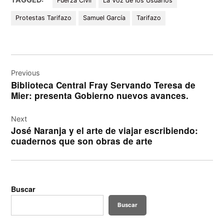
Fuerza Civil
La Voz de los Usuarios
Protestas Tarifazo
Samuel García
Tarifazo
Navegación
de
Previous
Biblioteca Central Fray Servando Teresa de
entradas
Mier: presenta Gobierno nuevos avances.
Next
José Naranja y el arte de viajar escribiendo:
cuadernos que son obras de arte
Buscar
Buscar