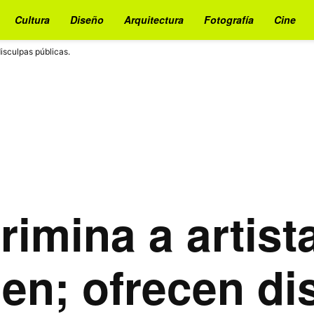
Cultura
Diseño
Arquitectura
Fotografía
Cine
isculpas públicas.
imina a artist
en; ofrecen di