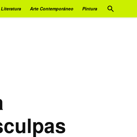
Open
Literatura
Arte Contemporáneo
Pintura
Search
a
sculpas