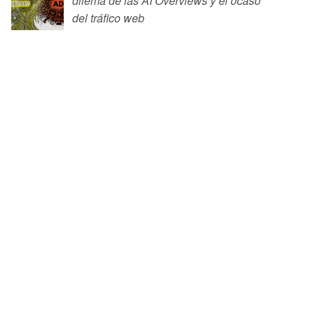
dilema de las AI Overviews y el ocaso
del tráfico web