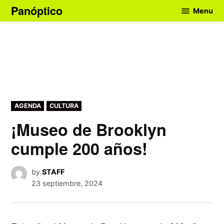
Skip
Panóptico
Menu
to
content
POSTED
AGENDA
CULTURA
IN
¡Museo de Brooklyn
cumple 200 años!
by
STAFF
23 septiembre, 2024