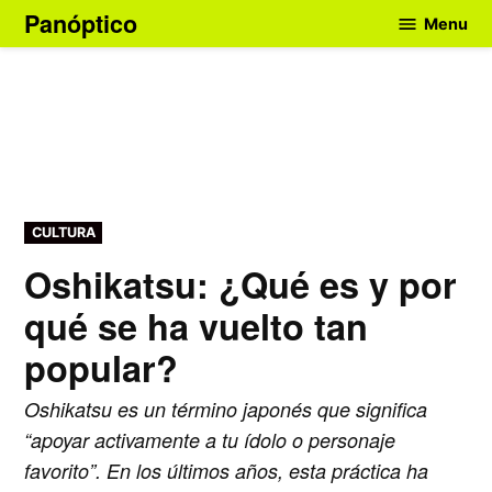
Skip
Panóptico
Menu
to
content
POSTED
CULTURA
IN
Oshikatsu: ¿Qué es y por
qué se ha vuelto tan
popular?
Oshikatsu es un término japonés que significa
“apoyar activamente a tu ídolo o personaje
favorito”. En los últimos años, esta práctica ha