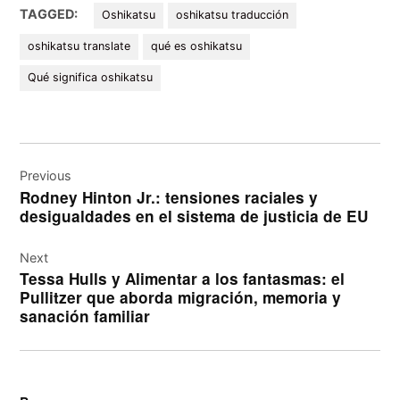
TAGGED:
Oshikatsu
oshikatsu traducción
oshikatsu translate
qué es oshikatsu
Qué significa oshikatsu
Navegación
de
Previous
Rodney Hinton Jr.: tensiones raciales y
entradas
desigualdades en el sistema de justicia de EU
Next
Tessa Hulls y Alimentar a los fantasmas: el
Pullitzer que aborda migración, memoria y
sanación familiar