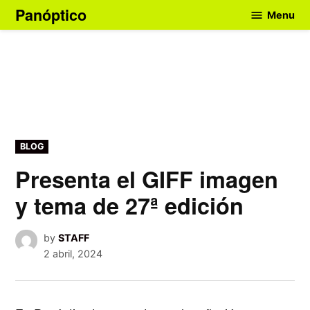
Skip
Panóptico
Menu
to
content
POSTED
BLOG
IN
Presenta el GIFF imagen
y tema de 27ª edición
by
STAFF
2 abril, 2024