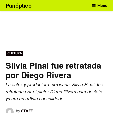
Skip
Panóptico
Menu
to
content
POSTED
CULTURA
IN
Silvia Pinal fue retratada
por Diego Rivera
La actriz y productora mexicana, Silvia Pinal, fue
retratada por el pintor Diego Rivera cuando éste
ya era un artista consolidado.
by
STAFF