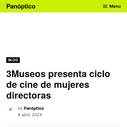
Skip
Panóptico
Menu
to
content
POSTED
BLOG
IN
3Museos presenta ciclo
de cine de mujeres
directoras
by
Panóptico
8 abril, 2024