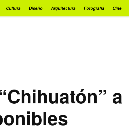
Cultura
Diseño
Arquitectura
Fotografía
Cine
“Chihuatón” a 
ponibles