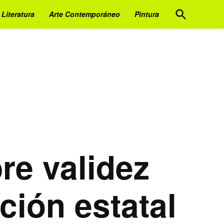
Open
Literatura
Arte Contemporáneo
Pintura
Search
re validez
ción estatal