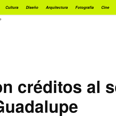
Cultura
Diseño
Arquitectura
Fotografía
Cine
e
n créditos al s
Guadalupe