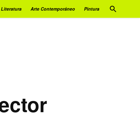
Open
Literatura
Arte Contemporáneo
Pintura
Search
ector