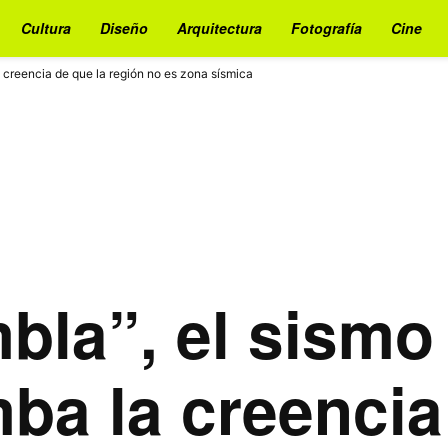
Cultura
Diseño
Arquitectura
Fotografía
Cine
a creencia de que la región no es zona sísmica
mbla”, el sism
ba la creencia