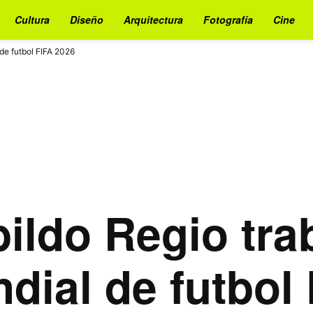
Cultura
Diseño
Arquitectura
Fotografía
Cine
 de futbol FIFA 2026
bildo Regio tra
dial de futbol