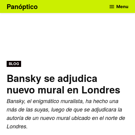
Skip
Panóptico
Menu
to
content
POSTED
BLOG
IN
Bansky se adjudica
nuevo mural en Londres
Bansky, el enigmático muralista, ha hecho una
más de las suyas, luego de que se adjudicara la
autoría de un nuevo mural ubicado en el norte de
Londres.