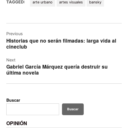
TAGGED:
arte urbano
artes visuales
bansky
Navegación
de
Previous
Historias que no serán filmadas: larga vida al
entradas
cineclub
Next
Gabriel García Márquez quería destruir su
última novela
Buscar
Buscar
OPINIÓN