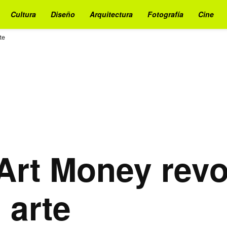
Cultura
Diseño
Arquitectura
Fotografía
Cine
te
 Art Money rev
 arte