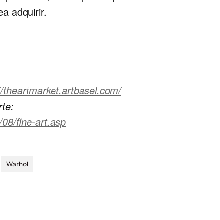
a adquirir.
//theartmarket.artbasel.com/
rte:
/08/fine-art.asp
Warhol