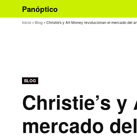
Skip
Panóptico
Cultura, arte y
to
diseño
contemporáneo
content
Inicio
»
Blog
»
Christie’s y Art Money revolucionan el mercado del ar
POSTED
BLOG
IN
Christie’s y
mercado del