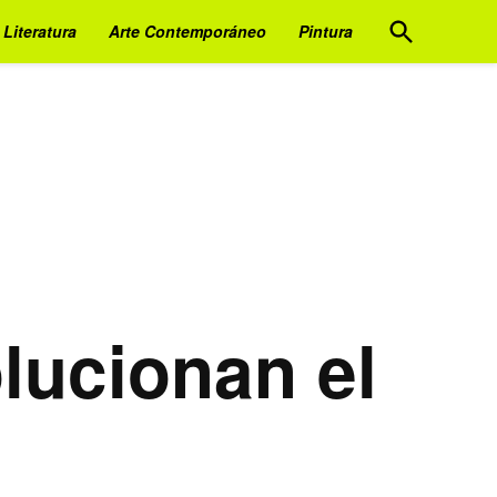
Open
Literatura
Arte Contemporáneo
Pintura
Search
olucionan el