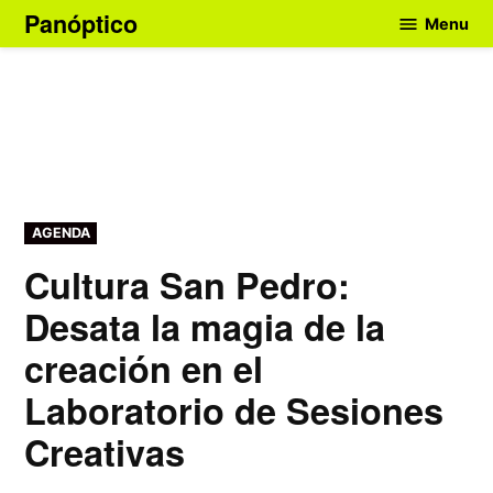
Skip
Panóptico
Menu
to
content
POSTED
AGENDA
IN
Cultura San Pedro:
Desata la magia de la
creación en el
Laboratorio de Sesiones
Creativas