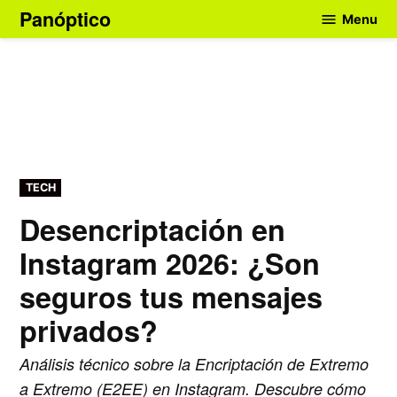
Skip
Panóptico
Menu
to
content
POSTED
TECH
IN
Desencriptación en
Instagram 2026: ¿Son
seguros tus mensajes
privados?
Análisis técnico sobre la Encriptación de Extremo
a Extremo (E2EE) en Instagram. Descubre cómo