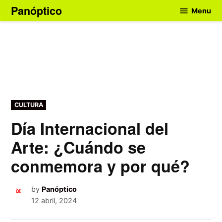
Skip
Panóptico
Menu
to
content
POSTED
CULTURA
IN
Día Internacional del
Arte: ¿Cuándo se
conmemora y por qué?
by
Panóptico
12 abril, 2024