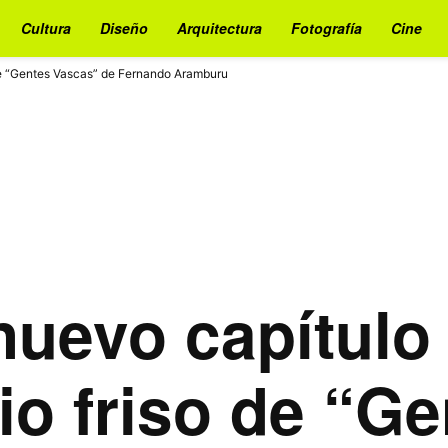
Cultura
Diseño
Arquitectura
Fotografía
Cine
o de “Gentes Vascas” de Fernando Aramburu
nuevo capítulo 
io friso de “G