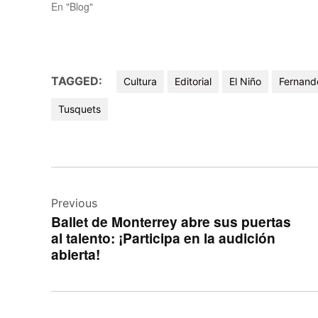
En "Blog"
TAGGED:
Cultura
Editorial
El Niño
Fernand
Tusquets
Navegación
de
Previous
Ballet de Monterrey abre sus puertas
entradas
al talento: ¡Participa en la audición
abierta!