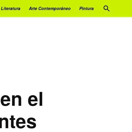
Open
Literatura
Arte Contemporáneo
Pintura
Search
en el
entes