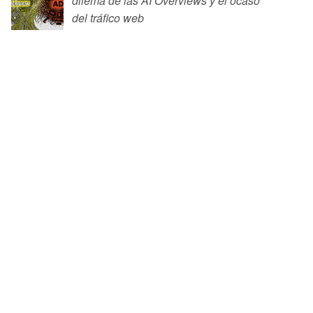
dilema de las AI Overviews y el ocaso
del tráfico web