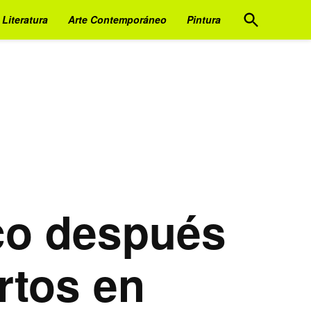
Open
Literatura
Arte Contemporáneo
Pintura
Search
co después
rtos en