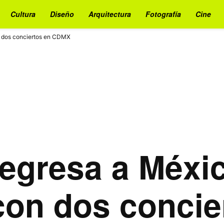
Cultura
Diseño
Arquitectura
Fotografía
Cine
n dos conciertos en CDMX
regresa a Méxi
con dos concie