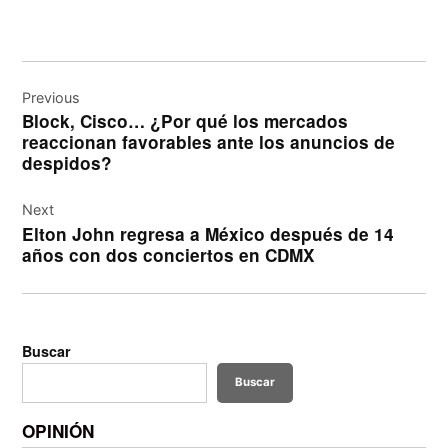
Navegación
de
Previous
Block, Cisco… ¿Por qué los mercados
entradas
reaccionan favorables ante los anuncios de
despidos?
Next
Elton John regresa a México después de 14
años con dos conciertos en CDMX
Buscar
Buscar
OPINIÓN