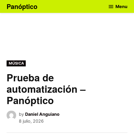
Skip
Panóptico
Menu
to
content
POSTED
MÚSICA
IN
Prueba de
automatización –
Panóptico
by
Daniel Anguiano
8 julio, 2026