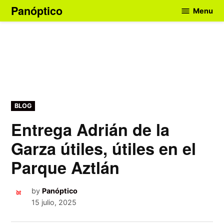
Skip
Panóptico
Menu
to
content
POSTED
BLOG
IN
Entrega Adrián de la
Garza útiles, útiles en el
Parque Aztlán
by
Panóptico
15 julio, 2025