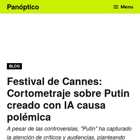
Skip
Panóptico
Menu
to
content
POSTED
BLOG
IN
Festival de Cannes:
Cortometraje sobre Putin
creado con IA causa
polémica
A pesar de las controversias, "Putin" ha capturado
la atención de críticos y audiencias, planteando