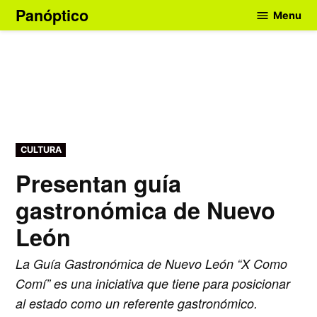
Skip
Panóptico
Menu
to
content
POSTED
CULTURA
IN
Presentan guía
gastronómica de Nuevo
León
La Guía Gastronómica de Nuevo León “X Como
Comí” es una iniciativa que tiene para posicionar
al estado como un referente gastronómico.