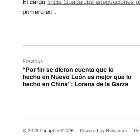
El cargo
Inicia Guadalupe adecuaciones pa
primero en
.
Navegación
de
Previous
“Por fin se dieron cuenta que lo
entradas
hecho en Nuevo León es mejor que lo
hecho en China”: Lorena de la Garza
© 2026 Panóptico®2026
Powered by Newspack
Po