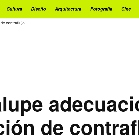
Cultura
Diseño
Arquitectura
Fotografía
Cine
de contraflujo
alupe adecuaci
ión de contraf