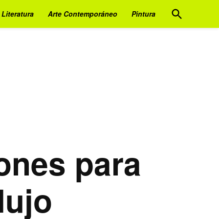
Open
Literatura
Arte Contemporáneo
Pintura
Search
ones para
lujo