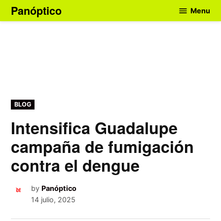
Skip
Panóptico
Menu
to
content
POSTED
BLOG
IN
Intensifica Guadalupe
campaña de fumigación
contra el dengue
by
Panóptico
14 julio, 2025