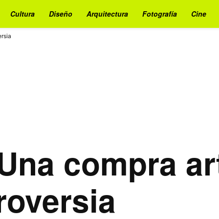
Cultura
Diseño
Arquitectura
Fotografía
Cine
ersia
 Una compra art
roversia