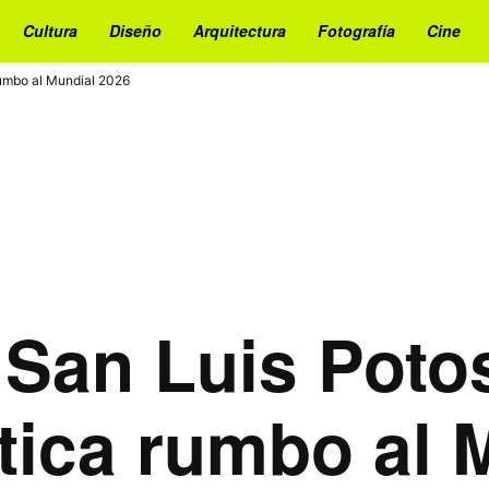
Cultura
Diseño
Arquitectura
Fotografía
Cine
 rumbo al Mundial 2026
San Luis Potos
stica rumbo al