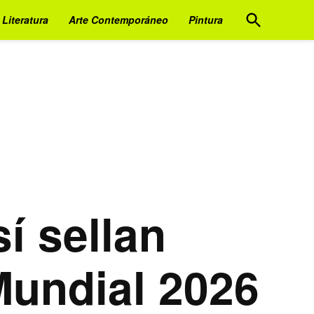
Open
Literatura
Arte Contemporáneo
Pintura
Search
í sellan
 Mundial 2026