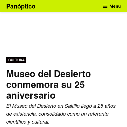
Skip
Panóptico
Menu
to
content
POSTED
CULTURA
IN
Museo del Desierto
conmemora su 25
aniversario
El Museo del Desierto en Saltillo llegó a 25 años
de existencia, consolidado como un referente
científico y cultural.