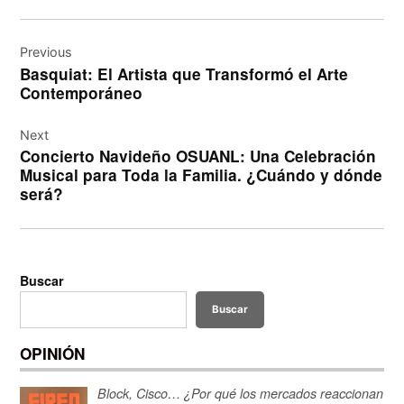
Navegación
de
Previous
Basquiat: El Artista que Transformó el Arte
entradas
Contemporáneo
Next
Concierto Navideño OSUANL: Una Celebración
Musical para Toda la Familia. ¿Cuándo y dónde
será?
Buscar
Buscar
OPINIÓN
Block, Cisco… ¿Por qué los mercados reaccionan