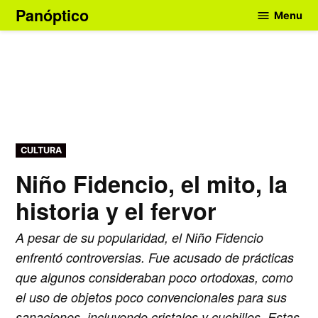
Skip
Panóptico
Menu
to
content
POSTED
CULTURA
IN
Niño Fidencio, el mito, la
historia y el fervor
A pesar de su popularidad, el Niño Fidencio
enfrentó controversias. Fue acusado de prácticas
que algunos consideraban poco ortodoxas, como
el uso de objetos poco convencionales para sus
sanaciones, incluyendo cristales y cuchillos. Estas