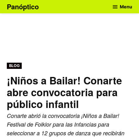
Skip
Panóptico
Menu
to
content
POSTED
BLOG
IN
¡Niños a Bailar! Conarte
abre convocatoria para
público infantil
Conarte abrió la convocatoria ¡Niños a Bailar!
Festival de Folklor para las Infancias para
seleccionar a 12 grupos de danza que recibirán