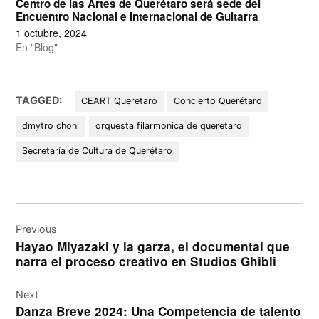
Centro de las Artes de Querétaro será sede del
Encuentro Nacional e Internacional de Guitarra
1 octubre, 2024
En "Blog"
TAGGED:
CEART Queretaro
Concierto Querétaro
dmytro choni
orquesta filarmonica de queretaro
Secretaría de Cultura de Querétaro
Navegación
de
Previous
Hayao Miyazaki y la garza, el documental que
entradas
narra el proceso creativo en Studios Ghibli
Next
Danza Breve 2024: Una Competencia de talento