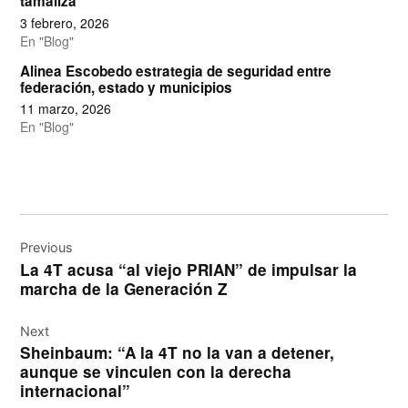
tamaliza
3 febrero, 2026
En "Blog"
Alinea Escobedo estrategia de seguridad entre
federación, estado y municipios
11 marzo, 2026
En "Blog"
Navegación
de
Previous
La 4T acusa “al viejo PRIAN” de impulsar la
entradas
marcha de la Generación Z
Next
Sheinbaum: “A la 4T no la van a detener,
aunque se vinculen con la derecha
internacional”