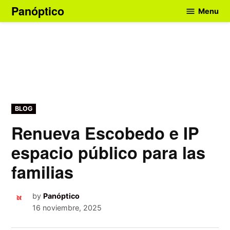
Skip
Panóptico
Menu
to
content
POSTED
BLOG
IN
Renueva Escobedo e IP
espacio público para las
familias
by
Panóptico
16 noviembre, 2025