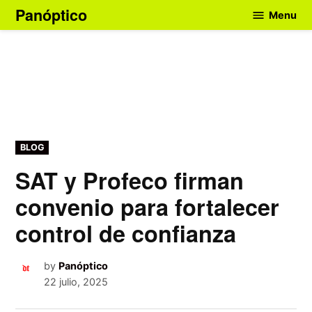
Skip
Panóptico
Menu
to
content
POSTED
BLOG
IN
SAT y Profeco firman
convenio para fortalecer
control de confianza
by
Panóptico
22 julio, 2025