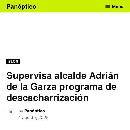
Skip
Panóptico
Menu
to
content
POSTED
BLOG
IN
Supervisa alcalde Adrián
de la Garza programa de
descacharrización
by
Panóptico
4 agosto, 2025