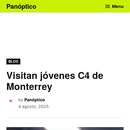
Skip
Panóptico
Menu
to
content
POSTED
BLOG
IN
Visitan jóvenes C4 de
Monterrey
by
Panóptico
4 agosto, 2025