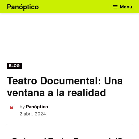
Skip
Panóptico
Menu
to
content
POSTED
BLOG
IN
Teatro Documental: Una
ventana a la realidad
by
Panóptico
2 abril, 2024