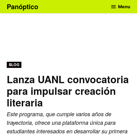
Skip
Panóptico
Menu
to
content
POSTED
BLOG
IN
Lanza UANL convocatoria
para impulsar creación
literaria
Este programa, que cumple varios años de
trayectoria, ofrece una plataforma única para
estudiantes interesados en desarrollar su primera