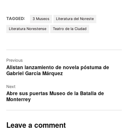
TAGGED:
3 Museos
Literatura del Noreste
Literatura Norestense
Teatro de la Ciudad
Navegación
de
Previous
Alistan lanzamiento de novela póstuma de
entradas
Gabriel García Márquez
Next
Abre sus puertas Museo de la Batalla de
Monterrey
Leave a comment