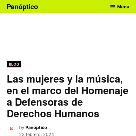
Skip
Panóptico
Menu
to
content
POSTED
BLOG
IN
Las mujeres y la música,
en el marco del Homenaje
a Defensoras de
Derechos Humanos
by
Panóptico
23 febrero, 2024