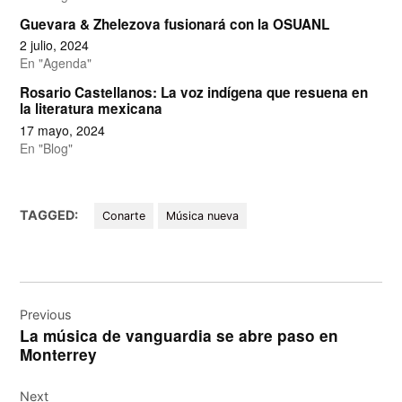
Guevara & Zhelezova fusionará con la OSUANL
2 julio, 2024
En "Agenda"
Rosario Castellanos: La voz indígena que resuena en
la literatura mexicana
17 mayo, 2024
En "Blog"
TAGGED:
Conarte
Música nueva
Navegación
de
Previous
La música de vanguardia se abre paso en
entradas
Monterrey
Next