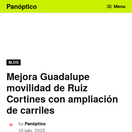
Skip
Panóptico
Menu
to
content
POSTED
BLOG
IN
Mejora Guadalupe
movilidad de Ruiz
Cortines con ampliación
de carriles
by
Panóptico
10 julio, 2025