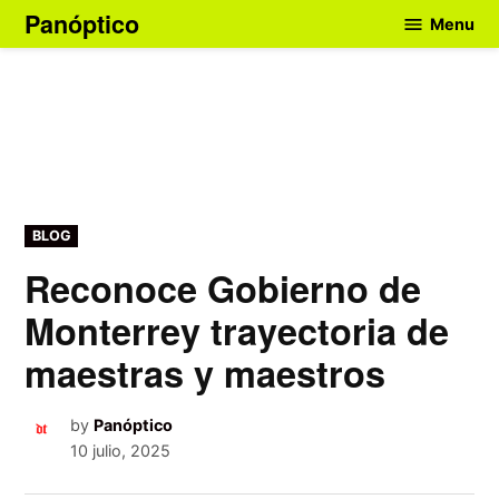
Skip
Panóptico
Menu
to
content
POSTED
BLOG
IN
Reconoce Gobierno de
Monterrey trayectoria de
maestras y maestros
by
Panóptico
10 julio, 2025