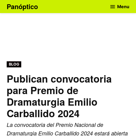
Skip
Panóptico
Menu
to
content
POSTED
BLOG
IN
Publican convocatoria
para Premio de
Dramaturgia Emilio
Carballido 2024
La convocatoria del Premio Nacional de
Dramaturgia Emilio Carballido 2024 estará abierta